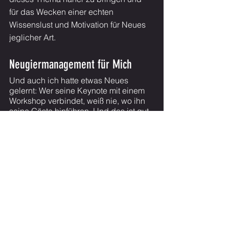
für das Wecken einer echten 
Wissenslust und Motivation für Neues 
jeglicher Art.
Neugiermanagement für Mich
Und auch ich hatte etwas Neues 
gelernt: Wer seine Keynote mit einem 
Workshop verbindet, weiß nie, wo ihn 
seine Gäste hinführen. Und das ist gut 
so. Denn, wo kommen wir denn hin, 
wenn die Gäste die Inhalte 
bestimmen? Wir kommen zu dem, was 
eigentlich alle propagieren: 
maßgeschneiderter Content für 
Erwachsene mit echten Anliegen. 
#alwayscurious