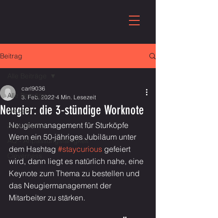
Beitrag
Alle Beiträge
carl9036
Alle Beiträge
3. Feb. 2022
4 Min. Lesezeit
Neugier: die 3-stündige Worknote
Neugier
Neugiermanagement für Sturköpfe
Zukunftsmut
Wenn ein 50-jähriges Jubiläum unter 
AQ - Anpassungsfähigkeit
dem Hashtag 
#staycurious
 gefeiert 
Cleverness
wird, dann liegt es natürlich nahe, eine 
Keynote zum Thema zu bestellen und 
das Neugiermanagement der 
Mitarbeiter zu stärken.