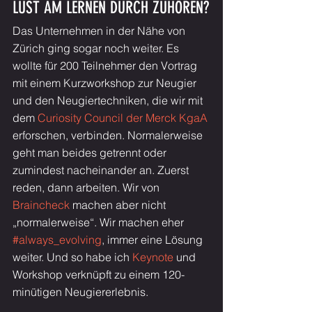
LUST AM LERNEN DURCH ZUHÖREN?
Das Unternehmen in der Nähe von 
Zürich ging sogar noch weiter. Es 
wollte für 200 Teilnehmer den Vortrag 
mit einem Kurzworkshop zur Neugier 
und den Neugiertechniken, die wir mit 
dem 
Curiosity Council der Merck KgaA
erforschen, verbinden. Normalerweise 
geht man beides getrennt oder 
zumindest nacheinander an. Zuerst 
reden, dann arbeiten. Wir von 
Braincheck
 machen aber nicht 
„normalerweise“. Wir machen eher 
#always_evolving
, immer eine Lösung 
weiter. Und so habe ich 
Keynote
 und 
Workshop verknüpft zu einem 120-
minütigen Neugiererlebnis. 