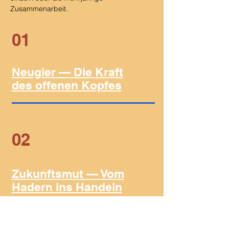
Zusammenarbeit.
01
Neugier — Die Kraft
des offenen Kopfes
02
Zukunftsmut — Vom
Hadern ins Handeln