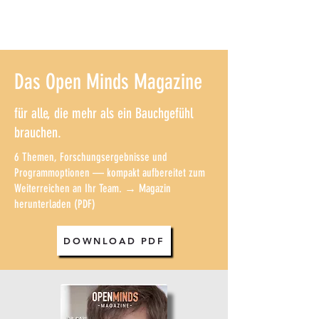
Das Open Minds Magazine
für alle, die mehr als ein Bauchgefühl
brauchen.
6 Themen, Forschungsergebnisse und
Programmoptionen — kompakt aufbereitet zum
Weiterreichen an Ihr Team. → Magazin
herunterladen (PDF)
DOWNLOAD PDF