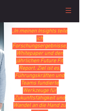
„In meinen Insights teile
ich
Forschungsergebnisse,
Whitepaper und den
jährlichen Future Fit
Report. Ziel ist es,
Führungskräften und
Teams fundierte
Werkzeuge für
Zukunftsfähigkeit und
Wandel an die Hand zu