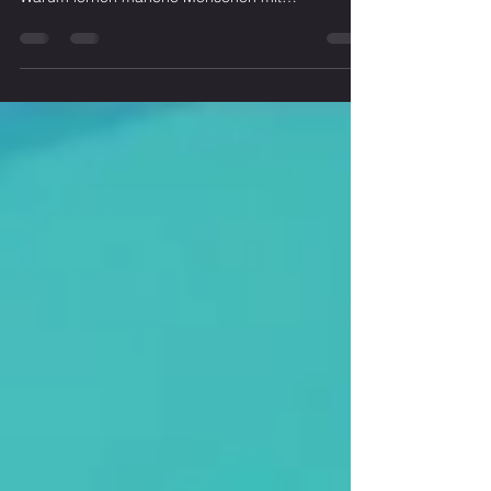
die Neugierforschung bis heute beschäftigt:
Warum lernen manche Menschen mit
Begeisterung, was andere nicht einmal zu Ende
lesen? Seine Antwort war überraschend schlicht.
Der Antrieb zum Lernen entsteht nicht durch das,
was wir wissen wollen. Er entsteht durch das, was
wir noch nicht wissen — aber bereits bemerkt
haben, nicht zu wissen. Loewenstein nannte das
die "Information Gap Theory": Neugier ist kein
stabiles Charaktermer