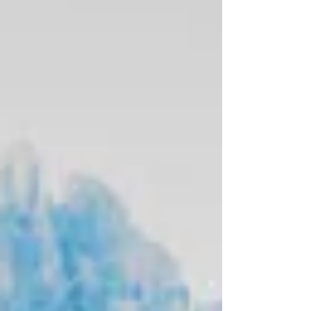
trainierbare Fähigkeiten – und übersehen dabei
jene tieferliegenden Eigenschaften, die darüber
entscheiden, ob Menschen mit technologischer
Zukunft konstruktiv umgehen können. Die Begriffe
„Future Skills“, „Zukunftskompetenzen“ und –
seltener – „Future Traits“ w